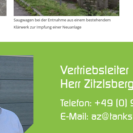
Saugwagen bei der Entnahme aus einem bestehendem
Klärwerk zur Impfung einer Neuanlage
Vertriebsleiter
Herr Zitzlsber
Telefon:
+49 (0)
E-Mail:
az@tanksc