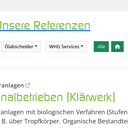
Unsere Referenzen
Ölabscheider
WHG Services
Alle
äranlagen
albetrieben (Klärwerk)
anlagen mit biologischen Verfahren (Stufen
 B. über Tropfkörper. Organische Bestandte