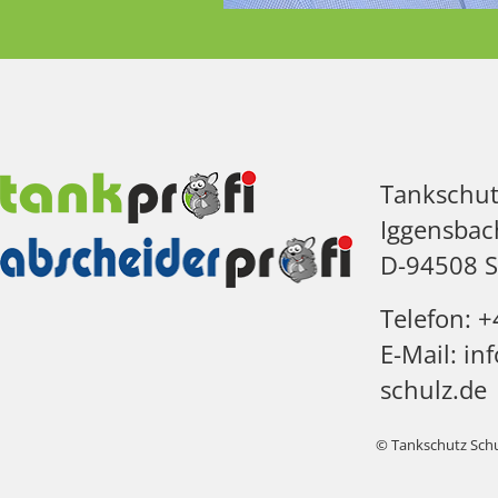
Tankschu
Iggensbac
D-94508 S
Telefon: 
E-Mail: i
schulz.de
© Tankschutz Schu