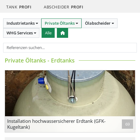
TANK
PROFI
ABSCHEIDER
PROFI
Industrietanks
Private Öltanks
Ölabscheider
WHG Services
Alle
Private Öltanks - Erdtanks
Installation hochwassersicherer Erdtank (GFK-
69
Kugeltank)