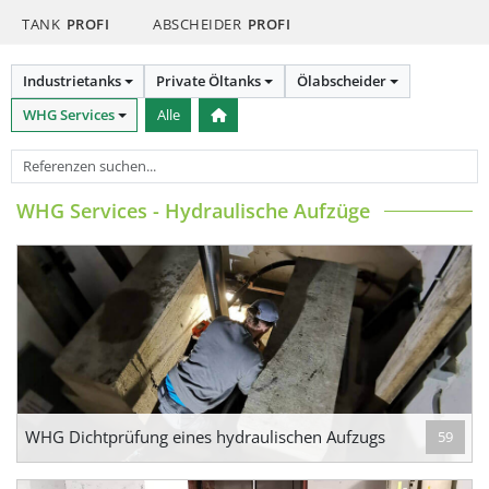
TANK
PROFI
ABSCHEIDER
PROFI
Industrietanks
Private Öltanks
Ölabscheider
WHG Services
Alle
WHG Services - Hydraulische Aufzüge
WHG Dichtprüfung eines hydraulischen Aufzugs
59