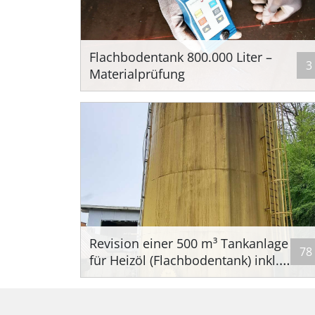
Flachbodentank 800.000 Liter –
3
Materialprüfung
Revision einer 500 m³ Tankanlage
78
für Heizöl (Flachbodentank) inkl.
Materialprüfung – Floorscreening
via Ultraschall