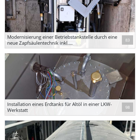
Modernisierung einer Betriebstankstelle durch eine
83
neue Zapfsäulentechnik inkl.
transpondergesteuertem Abrechnungssystem
Installation eines Erdtanks für Altöl in einer LKW-
98
Werkstatt