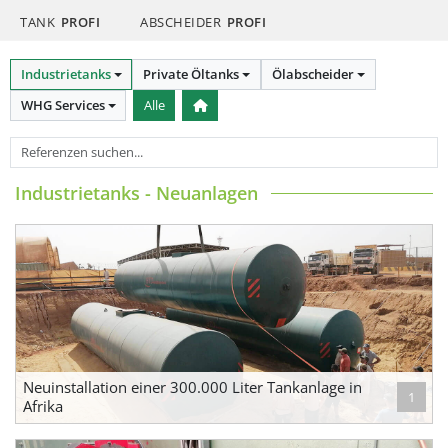
TANK
PROFI
ABSCHEIDER
PROFI
Industrietanks
Private Öltanks
Ölabscheider
WHG Services
Alle
Industrietanks - Neuanlagen
Neuinstallation einer 300.000 Liter Tankanlage in
1
Afrika