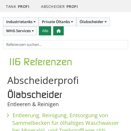
TANK
PROFI
ABSCHEIDER
PROFI
Industrietanks
Private Öltanks
Ölabscheider
WHG Services
Alle
116 Referenzen
Abscheiderprofi
Ölabscheider
Entleeren & Reinigen
Entleerung, Reinigung, Entsorgung von
Sammelbecken für ölhaltiges Waschwasser
bei Mineralöl- und Treibstofflager (44)