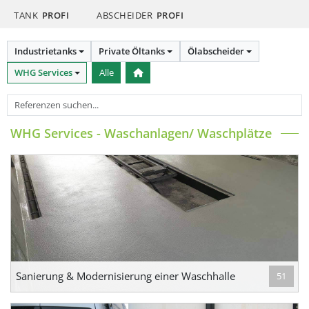
TANK
PROFI
ABSCHEIDER
PROFI
Industrietanks
Private Öltanks
Ölabscheider
WHG Services
Alle
WHG Services - Waschanlagen/ Waschplätze
Sanierung & Modernisierung einer Waschhalle
51